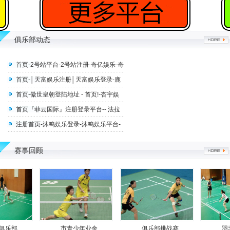
俱乐部动态
首页-2号站平台-2号站注册-奇亿娱乐-奇
首页-│天富娱乐注册│天富娱乐登录-鹿
首页-傲世皇朝登陆地址 - 首页!-杏宇娱
首页『菲云国际』注册登录平台-- 法拉
注册首页-沐鸣娱乐登录-沐鸣娱乐平台-
赛事回顾
乐部
市青少年业余
俱乐部挑战赛
羽毛