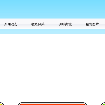
新闻动态
教练风采
羽球商城
精彩图片